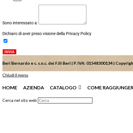
Sono interessato a:
Dichiaro di aver preso visione della Privacy Policy
INVIA
Beri Bernardo e c. s.n.c. dei F.lli Beri | P. IVA: 01548300134 | Copyr
Chiudi il menu
HOME
AZIENDA
CATALOGO
COME RAGGIUNGER
Cerca nel sito web