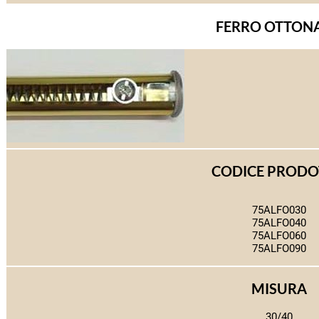
FERRO OTTON
CODICE PROD
75ALFO030
75ALFO040
75ALFO060
75ALFO090
MISURA
30/40