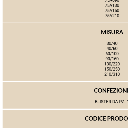
75A090
75A130
75A150
75A210
MISURA
30/40
40/60
60/100
90/160
130/220
150/250
210/310
CONFEZION
BLISTER DA PZ. 
CODICE PROD