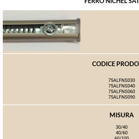
FERRO NICHEL SA
CODICE PROD
75ALFNS030
75ALFNS040
75ALFNS060
75ALFNS090
MISURA
30/40
40/60
60/100