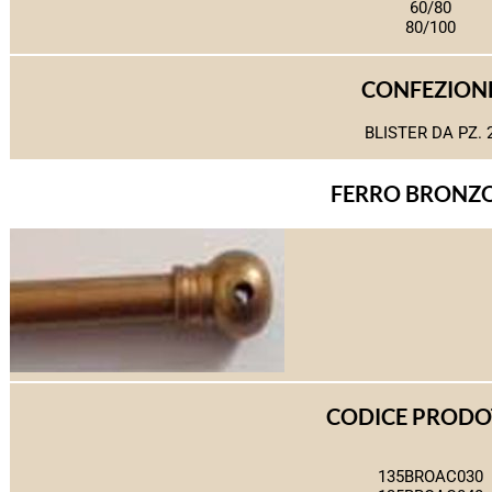
60/80
80/100
CONFEZION
BLISTER DA PZ. 
FERRO BRONZ
CODICE PROD
135BROAC030