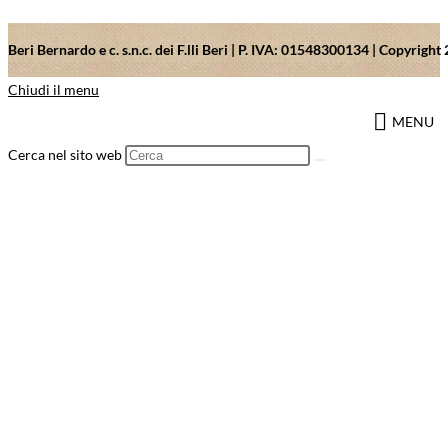
Beri Bernardo e c. s.n.c. dei F.lli Beri | P. IVA: 01548300134 | Copyrig
Chiudi il menu
MENU
Cerca nel sito web