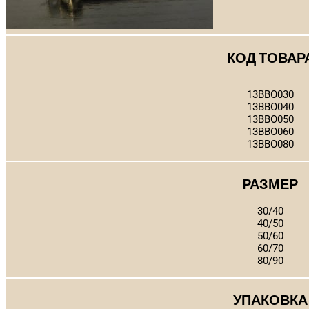
КОД ТОВАР
13BBO030
13BBO040
13BBO050
13BBO060
13BBO080
РАЗМЕР
30/40
40/50
50/60
60/70
80/90
УПАКОВКА