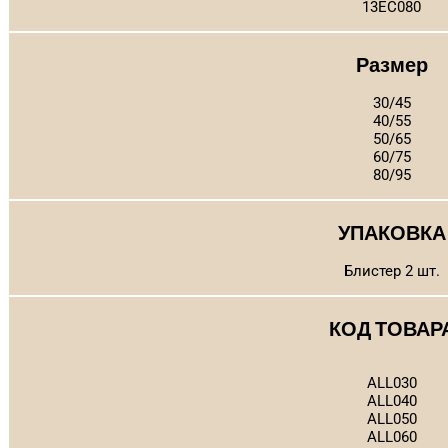
13EC080
Размер
30/45
40/55
50/65
60/75
80/95
УПАКОВКА
Блистер 2 шт.
КОД ТОВАР
ALL030
ALL040
ALL050
ALL060