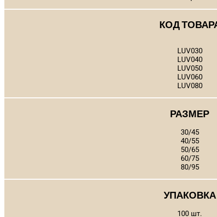
КОД ТОВАР
LUV030
LUV040
LUV050
LUV060
LUV080
РАЗМЕР
30/45
40/55
50/65
60/75
80/95
УПАКОВКА
100 шт.