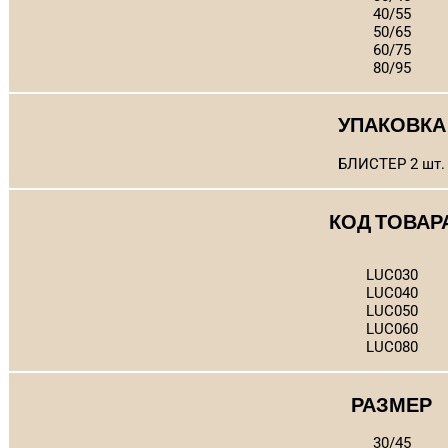
40/55
50/65
60/75
80/95
УПАКОВКА
БЛИСТЕР 2 шт.
КОД ТОВАР
LUC030
LUC040
LUC050
LUC060
LUC080
РАЗМЕР
30/45