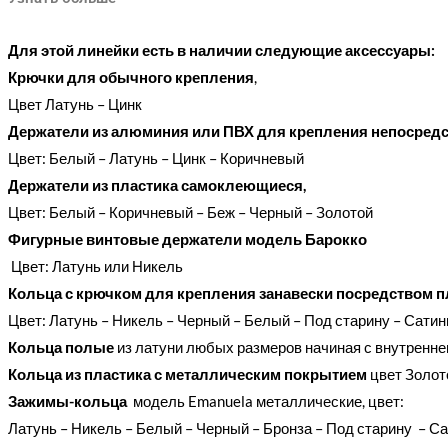
Для этой линейки есть в наличии следующие аксессуары:
Крючки для обычного крепления
,
Цвет Латунь – Цинк
Держатели из алюминия или ПВХ для крепления непосредс
Цвет: Белый – Латунь – Цинк – Коричневый
Держатели из пластика самоклеющиеся,
Цвет:
Белый
–
Коричневый
– Беж – Черный – Золотой
Фигурные
винтовые
держатели модель Барокко
Цвет: Латунь или Никель
Кольца с крючком для крепления занавески посредством п
Цвет:
Латунь
–
Никель
–
Черный
–
Белый
– Под старину – Сати
Кольца полые
из латуни любых размеров начиная с внутренне
Кольца из пластика с металлическим покрытием
цвет Золот
Зажимы-кольца
модель Emanuela металлические, цвет:
Латунь
–
Никель
–
Белый
–
Черный
– Бронза – Под старину
–
Са