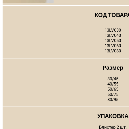
КОД ТОВАР
13LV030
13LV040
13LV050
13LV060
13LV080
Размер
30/45
40/55
50/65
60/75
80/95
УПАКОВКА
Блистер 2 шт.