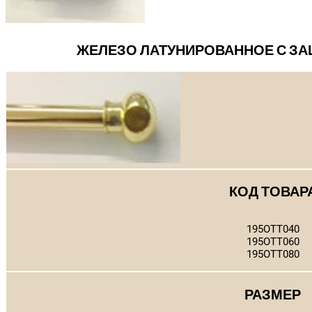
ЖЕЛЕЗО ЛАТУНИРОВАННОЕ С З
КОД ТОВАР
195OTT040
195OTT060
195OTT080
РАЗМЕР