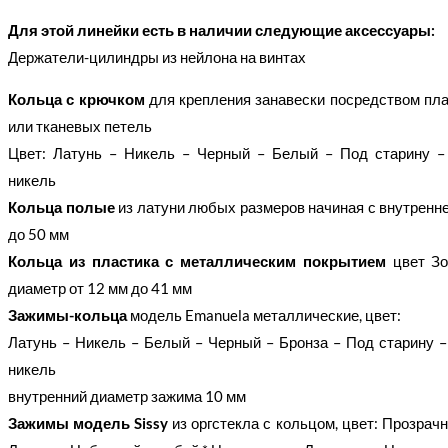
Для этой линейки есть в наличии следующие аксессуары:
Держатели-цилиндры из нейлона на винтах
Кольца с крючком
для крепления занавески посредством пла
или тканевых петель
Цвет: Латунь – Никель – Черный – Белый – Под старину –
никель
Кольца полые
из латуни любых размеров начиная с внутренне
до 50 мм
Кольца из пластика с металлическим покрытием
цвет Зо
диаметр от 12 мм до 41 мм
Зажимы-кольца
модель Emanuela металлические, цвет:
Латунь – Никель – Белый – Черный – Бронза – Под старину 
никель
внутренний диаметр зажима 10 мм
Зажимы модель Sissy
из оргстекла с кольцом, цвет: Прозра